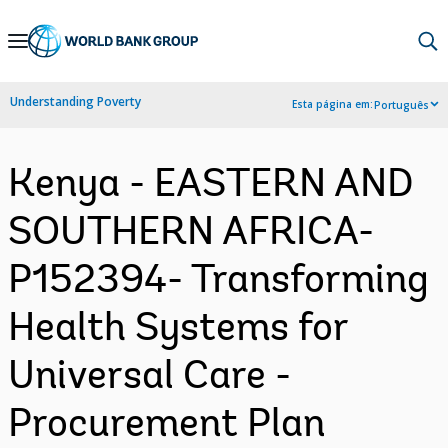
Skip
to
Main
Understanding Poverty
Esta página em:
Português
Navigation
Kenya - EASTERN AND
SOUTHERN AFRICA-
P152394- Transforming
Health Systems for
Universal Care -
Procurement Plan