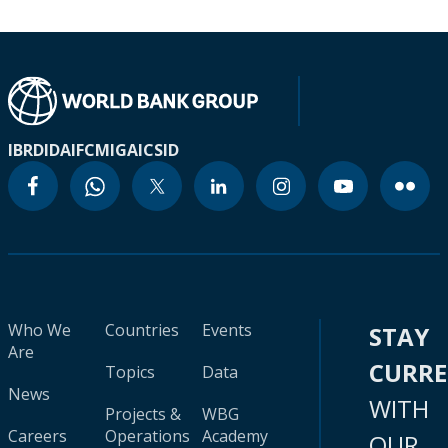
IBRD
IDA
IFC
MIGA
ICSID
Who We
Countries
Events
STAY
Are
CURR
Topics
Data
News
WITH
Projects &
WBG
Careers
Operations
Academy
OUR