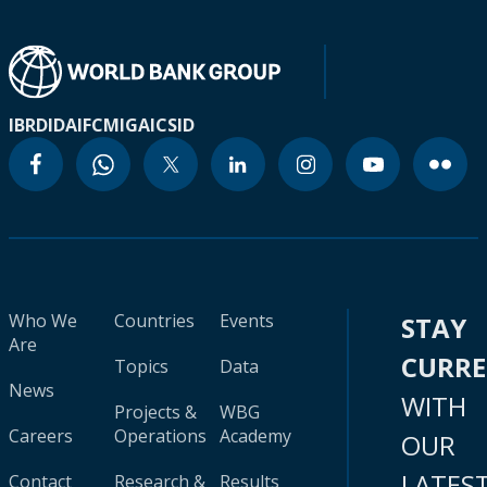
IBRD
IDA
IFC
MIGA
ICSID
Who We
Countries
Events
STAY
Are
CURR
Topics
Data
News
WITH
Projects &
WBG
Careers
Operations
Academy
OUR
LATES
Contact
Research &
Results