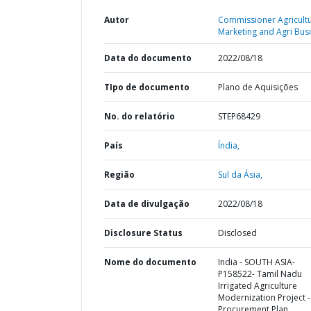
Autor
Commissioner Agricultu
Marketing and Agri Busi
Data do documento
2022/08/18
TIpo de documento
Plano de Aquisições
No. do relatório
STEP68429
País
Índia,
Região
Sul da Ásia,
Data de divulgação
2022/08/18
Disclosure Status
Disclosed
Nome do documento
India - SOUTH ASIA-
P158522- Tamil Nadu
Irrigated Agriculture
Modernization Project -
Procurement Plan