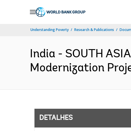
Skip
to
Main
Understanding Poverty
Research & Publications
Docume
Navigation
India - SOUTH ASIA
Modernization Proje
DETALHES