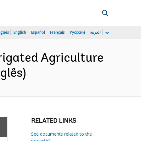
uguês
English
Español
Français
Русский
العربية
igated Agriculture
glês)
RELATED LINKS
See documents related to the
project(s)