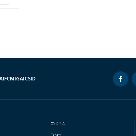
A
IFC
MIGA
ICSID
Events
Data