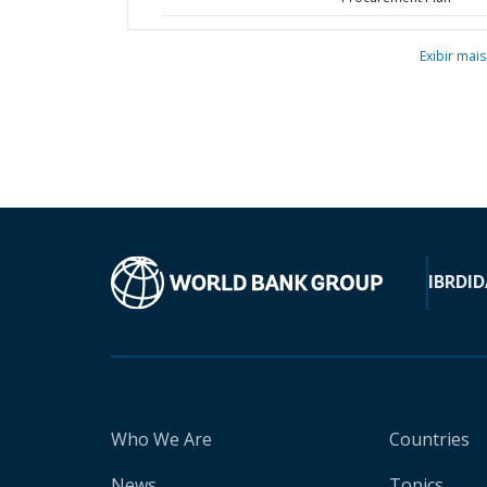
Exibir mais
IBRD
ID
Who We Are
Countries
News
Topics