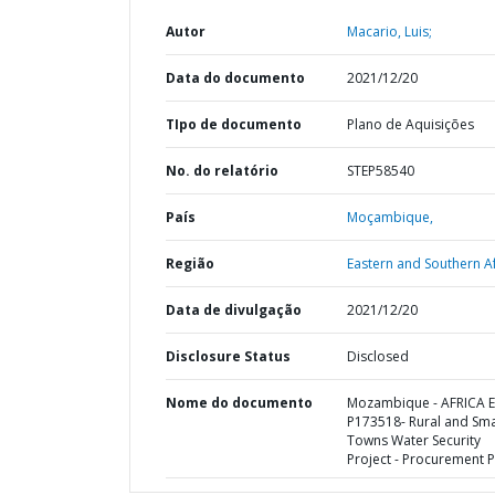
Autor
Macario, Luis;
Data do documento
2021/12/20
TIpo de documento
Plano de Aquisições
No. do relatório
STEP58540
País
Moçambique,
Região
Eastern and Southern Af
Data de divulgação
2021/12/20
Disclosure Status
Disclosed
Nome do documento
Mozambique - AFRICA E
P173518- Rural and Sma
Towns Water Security
Project - Procurement P