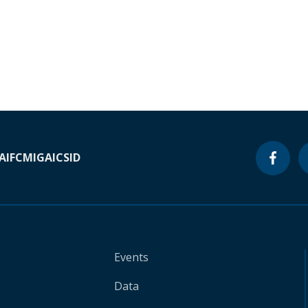
A
IFC
MIGA
ICSID
Events
Data