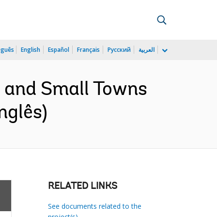
uguês
English
Español
Français
Русский
العربية
 and Small Towns
nglês)
RELATED LINKS
See documents related to the
project(s)