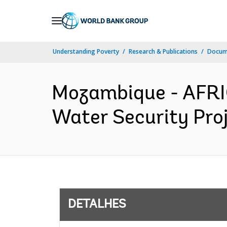
Skip
to
Main
Understanding Poverty
Research & Publications
Docume
Navigation
Mozambique - AFRI
Water Security Proj
DETALHES