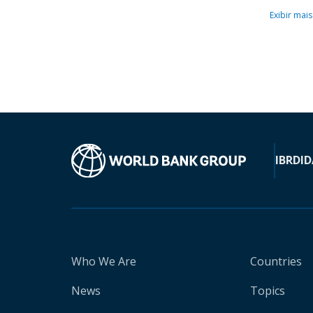
Exibir mais
IBRD
ID
Who We Are
Countries
News
Topics