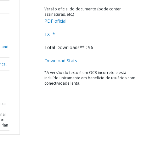
Versão oficial do documento (pode conter
assinaturas, etc.)
PDF oficial
TXT*
n and
Total Downloads** : 96
Download Stats
ica,
*A versão do texto é um OCR incorreto e está
incluído unicamente em benefício de usuários com
conectividade lenta.
ica -
L
nal
ort
 Plan