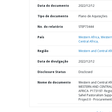
Data do documento
2022/12/12
TIpo de documento
Plano de Aquisições
No. do relatório
STEP73444
País
Western Africa,
Wester
Central Africa,
Região
Western and Central Afr
Data de divulgação
2022/12/12
Disclosure Status
Disclosed
Nome do documento
Western and Central Afr
WESTERN AND CENTRA
AFRICA- P173197- Regio
Sahel Pastoralism Supp
Project II - Procurement