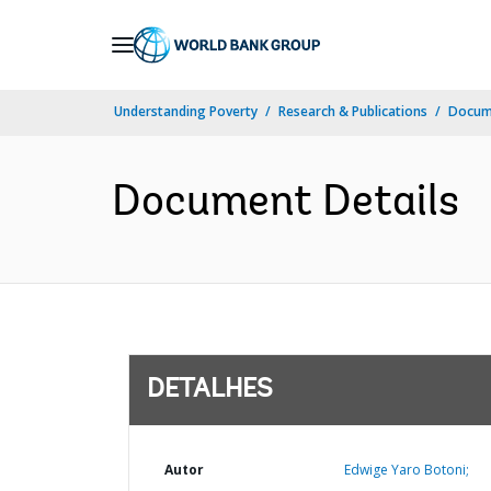
Skip
to
Main
Understanding Poverty
Research & Publications
Docume
Navigation
Document Details
DETALHES
Autor
Edwige Yaro Botoni;