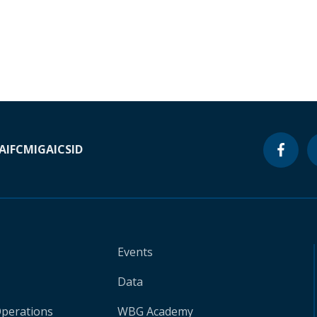
A
IFC
MIGA
ICSID
Events
Data
Operations
WBG Academy