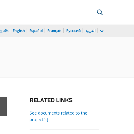
uguês
English
Español
Français
Русский
العربية
RELATED LINKS
See documents related to the
project(s)