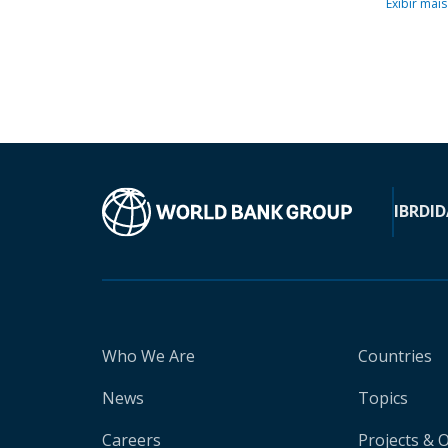
Exibir mais
IBRD
ID
Who We Are
Countries
News
Topics
Careers
Projects & 