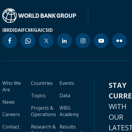
IBRD
IDA
IFC
MIGA
ICSID
Who We
Countries
Events
STAY
Are
CURR
Topics
Data
News
WITH
Projects &
WBG
Careers
Operations
Academy
OUR
LATES
Contact
Research &
Results