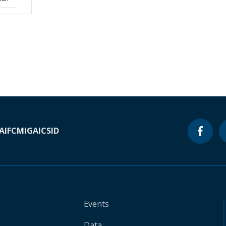
A
IFC
MIGA
ICSID
Events
Data