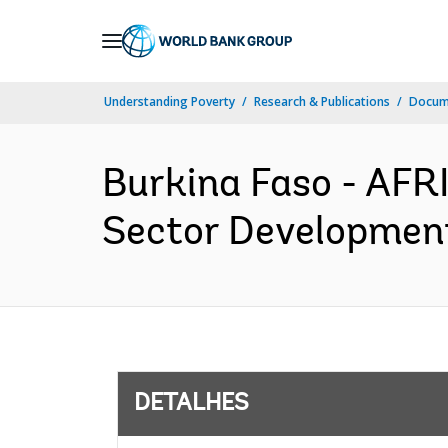
Skip
to
Main
Understanding Poverty
Research & Publications
Docume
Navigation
Burkina Faso - AFR
Sector Development
DETALHES