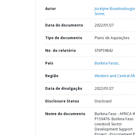
Autor
Jocelyne Bountoulougo
Some;
Data do documento
2022/01/27
TIpo de documento
Plano de Aquisições
No. do relatório
STEP59842
País
Burkina Fasso,
Região
Western and Central Afr
Data de divulgação
2022/01/27
Disclosure Status
Disclosed
Nome do documento
Burkina Faso - AFRICA 
P159476- Burkina Faso
Livestock Sector
Development Support
Project - Procurement P