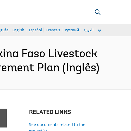
uguês
English
Español
Français
Русский
العربية
ina Faso Livestock
ement Plan (Inglês)
RELATED LINKS
See documents related to the
project(s)