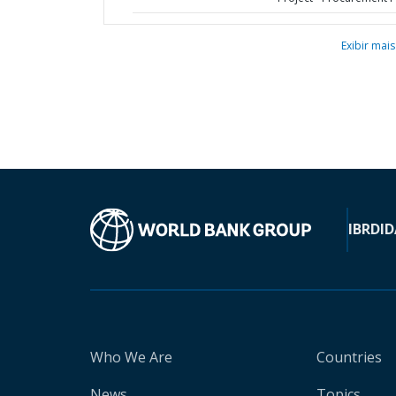
Exibir mais
IBRD
ID
Who We Are
Countries
News
Topics