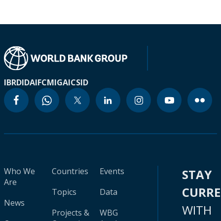
IBRD
IDA
IFC
MIGA
ICSID
Who We
Countries
Events
STAY
Are
CURR
Topics
Data
News
WITH
Projects &
WBG