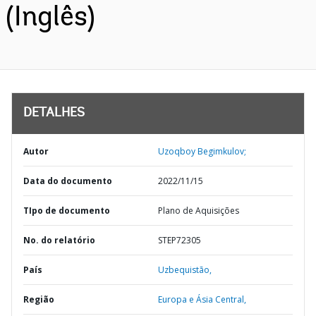
(Inglês)
DETALHES
Autor
Uzoqboy Begimkulov;
Data do documento
2022/11/15
TIpo de documento
Plano de Aquisições
No. do relatório
STEP72305
País
Uzbequistão,
Região
Europa e Ásia Central,