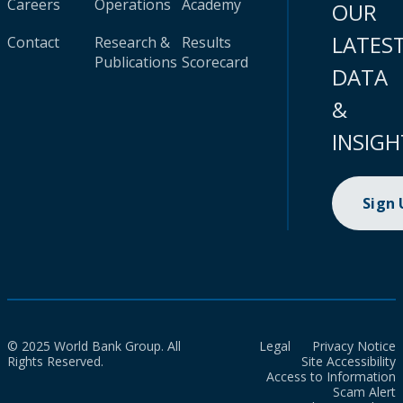
Careers
Operations
Academy
OUR
LATES
Contact
Research &
Results
Publications
Scorecard
DATA
&
INSIGH
Sign
© 2025 World Bank Group. All
Legal
Privacy Notice
Rights Reserved.
Site Accessibility
Access to Information
Scam Alert