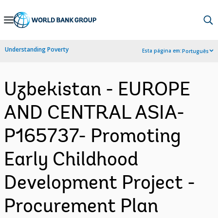
Skip
to
Main
Understanding Poverty
Esta página em:
Português
Navigation
Uzbekistan - EUROPE
AND CENTRAL ASIA-
P165737- Promoting
Early Childhood
Development Project -
Procurement Plan