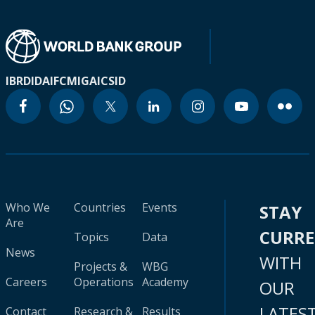
IBRD
IDA
IFC
MIGA
ICSID
Who We
Countries
Events
STAY
Are
CURR
Topics
Data
News
WITH
Projects &
WBG
Careers
Operations
Academy
OUR
LATES
Contact
Research &
Results