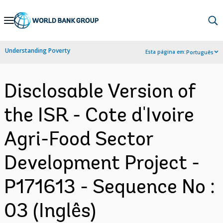
Skip
to
Main
Understanding Poverty
Esta página em:
Português
Navigation
Disclosable Version of
the ISR - Cote d'Ivoire
Agri-Food Sector
Development Project -
P171613 - Sequence No :
03 (Inglês)