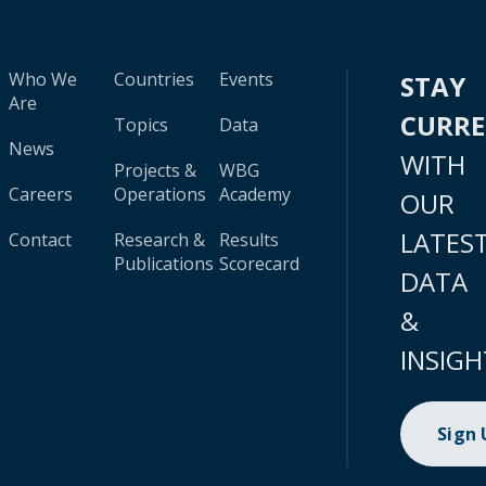
Who We
Countries
Events
STAY
Are
CURR
Topics
Data
News
WITH
Projects &
WBG
Careers
Operations
Academy
OUR
LATES
Contact
Research &
Results
Publications
Scorecard
DATA
&
INSIGH
Sign