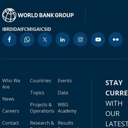
IBRD
IDA
IFC
MIGA
ICSID
Who We
Countries
Events
STAY
Are
CURR
Topics
Data
News
WITH
Projects &
WBG
Careers
Operations
Academy
OUR
LATES
Contact
Research &
Results