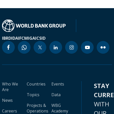
IBRD
IDA
IFC
MIGA
ICSID
Who We
Countries
Events
STAY
Are
CURR
Topics
Data
News
WITH
Projects &
WBG
Careers
Operations
Academy
OUR