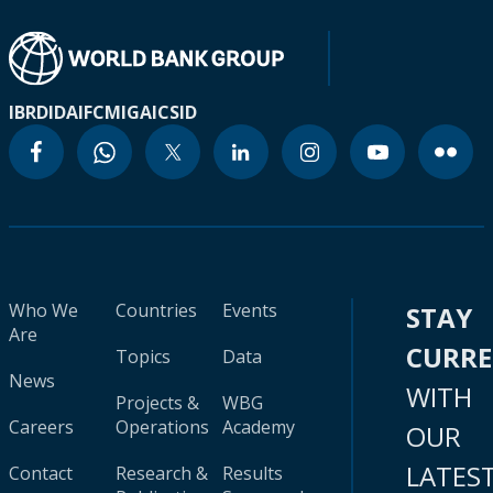
IBRD
IDA
IFC
MIGA
ICSID
Who We
Countries
Events
STAY
Are
CURR
Topics
Data
News
WITH
Projects &
WBG
Careers
Operations
Academy
OUR
LATES
Contact
Research &
Results