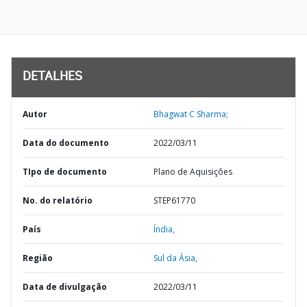
DETALHES
Autor
Bhagwat C Sharma;
Data do documento
2022/03/11
TIpo de documento
Plano de Aquisições
No. do relatório
STEP61770
País
Índia,
Região
Sul da Ásia,
Data de divulgação
2022/03/11