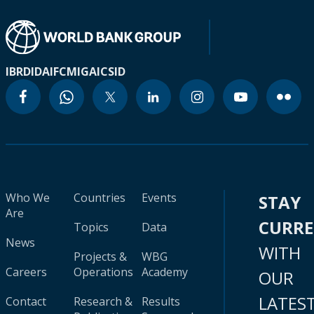
IBRD
IDA
IFC
MIGA
ICSID
Who We
Countries
Events
STAY
Are
CURR
Topics
Data
News
WITH
Projects &
WBG
Careers
Operations
Academy
OUR
LATES
Contact
Research &
Results