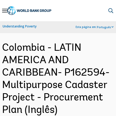
Skip
to
Main
Understanding Poverty
Esta página em:
Português
Navigation
Colombia - LATIN
AMERICA AND
CARIBBEAN- P162594-
Multipurpose Cadaster
Project - Procurement
Plan (Inglês)