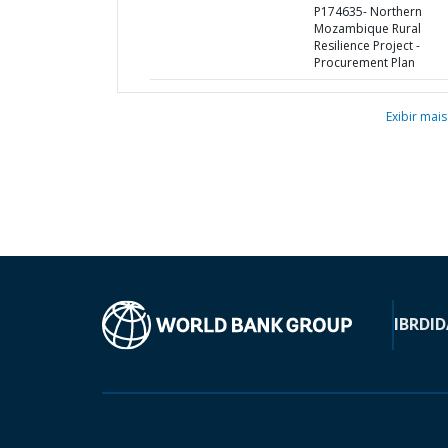
P174635- Northern
Mozambique Rural
Resilience Project -
Procurement Plan
Exibir mais
IBRD
ID