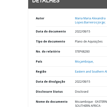
DETALHES
Autor
Maria Maria Alexandra
Lopes Barreiros Jorge;
Data do documento
2022/08/15
TIpo de documento
Plano de Aquisições
No. do relatório
STEP68280
País
Moçambique,
Região
Eastern and Southern Af
Data de divulgação
2022/08/15
Disclosure Status
Disclosed
Nome do documento
Mozambique - EASTER
SOUTHERN AFRICA-