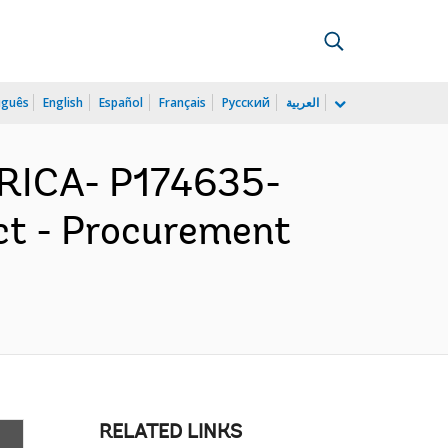
uguês
English
Español
Français
Русский
العربية
RICA- P174635-
ct - Procurement
RELATED LINKS