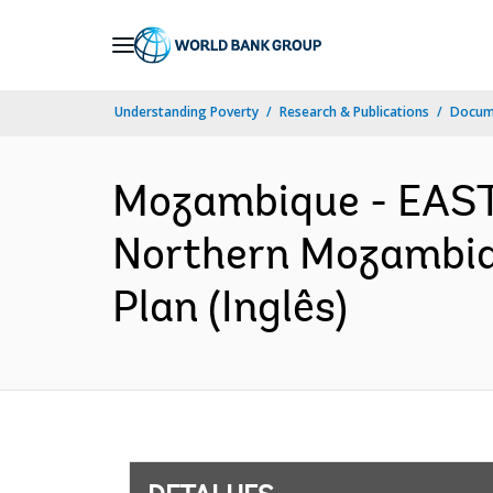
Skip
to
Main
Understanding Poverty
Research & Publications
Docume
Navigation
Mozambique - EAS
Northern Mozambiqu
Plan (Inglês)