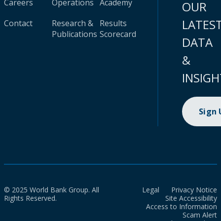
Careers
Operations
Academy
OUR
LATES
Contact
Research &
Results
Publications
Scorecard
DATA
&
INSIGH
Sign
© 2025 World Bank Group. All
Legal
Privacy Notice
Rights Reserved.
Site Accessibility
Access to Information
Scam Alert