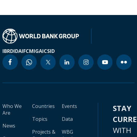
IBRD
IDA
IFC
MIGA
ICSID
Who We
Countries
Events
STAY
Are
CURR
Topics
Data
News
WITH
Projects &
WBG