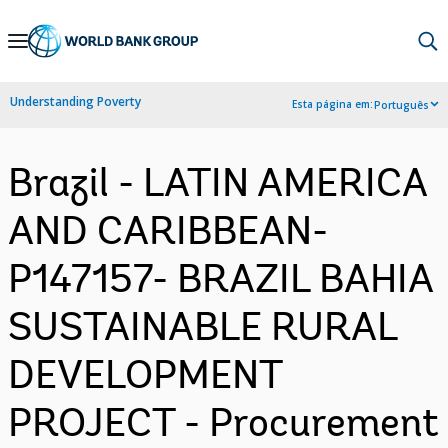
Skip
to
Main
Understanding Poverty
Esta página em:
Português
Navigation
Brazil - LATIN AMERICA
AND CARIBBEAN-
P147157- BRAZIL BAHIA
SUSTAINABLE RURAL
DEVELOPMENT
PROJECT - Procurement