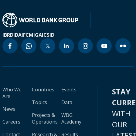
IBRD
IDA
IFC
MIGA
ICSID
Who We
Countries
Events
STAY
Are
CURR
Topics
Data
News
WITH
Projects &
WBG
Careers
Operations
Academy
OUR
LATES
Contact
Research &
Results