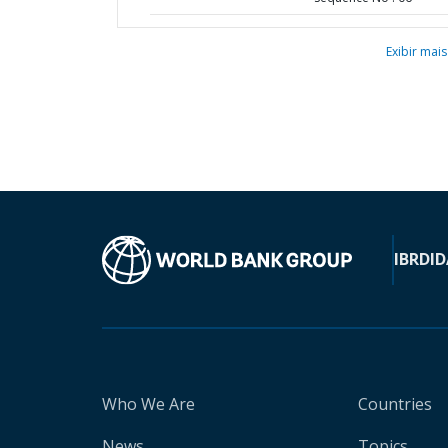
Exibir mais
IBRD
ID
Who We Are
Countries
News
Topics