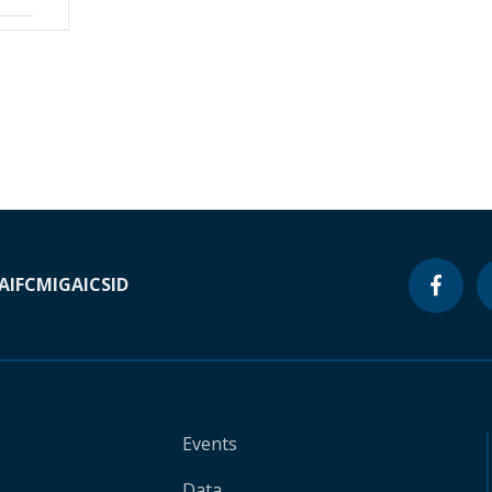
A
IFC
MIGA
ICSID
Events
Data