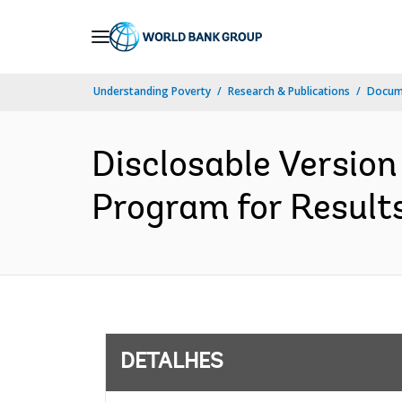
Skip
to
Main
Understanding Poverty
Research & Publications
Docume
Navigation
Disclosable Version
Program for Results
DETALHES