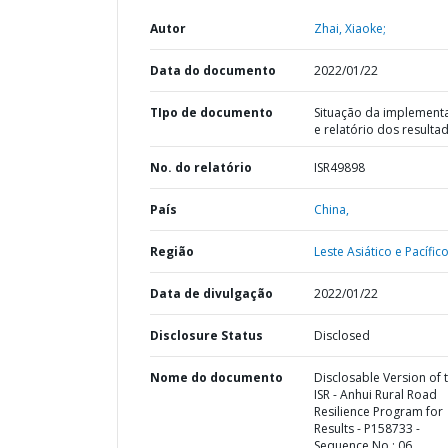
Autor
Zhai, Xiaoke;
Data do documento
2022/01/22
TIpo de documento
Situação da implement
e relatório dos resulta
No. do relatório
ISR49898
País
China,
Região
Leste Asiático e Pacífico
Data de divulgação
2022/01/22
Disclosure Status
Disclosed
Nome do documento
Disclosable Version of 
ISR - Anhui Rural Road
Resilience Program for
Results - P158733 -
Sequence No : 06