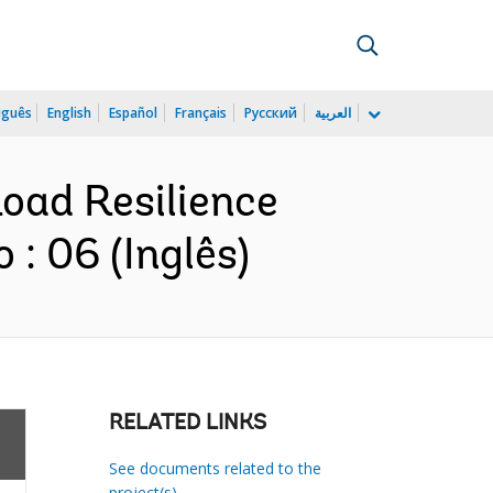
uguês
English
Español
Français
Русский
العربية
Road Resilience
: 06 (Inglês)
RELATED LINKS
See documents related to the
project(s)