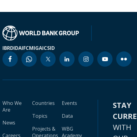
IBRD
IDA
IFC
MIGA
ICSID
Who We
Countries
Events
STAY
Are
CURR
Topics
Data
News
WITH
Projects &
WBG
Careers
Operations
Academy