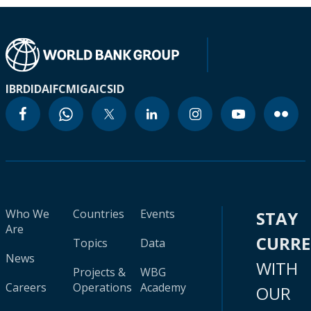
IBRD
IDA
IFC
MIGA
ICSID
Who We
Countries
Events
STAY
Are
CURR
Topics
Data
News
WITH
Projects &
WBG
Careers
Operations
Academy
OUR