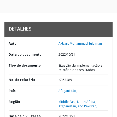
DETALHES
Autor
Akbari, Mohammad Sulaiman;
Data do documento
2022/10/21
TIpo de documento
Situação da implementação e
relatório dos resultados
No. do relatório
ISR53489
País
Afeganistão,
Região
Middle East, North Africa,
Afghanistan, and Pakistan,
Data de divulgação
2022/10/21