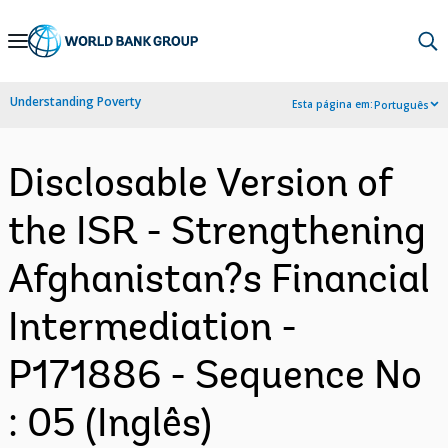
Skip
to
Main
Understanding Poverty
Esta página em:
Português
Navigation
Disclosable Version of
the ISR - Strengthening
Afghanistan?s Financial
Intermediation -
P171886 - Sequence No
: 05 (Inglês)