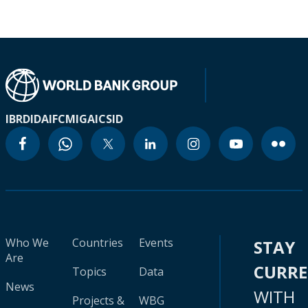
IBRD
IDA
IFC
MIGA
ICSID
Who We
Countries
Events
STAY
Are
CURR
Topics
Data
News
WITH
Projects &
WBG