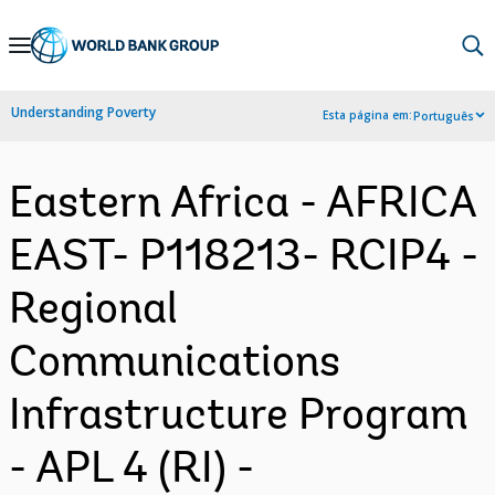
Skip
to
Main
Understanding Poverty
Esta página em:
Português
Navigation
Eastern Africa - AFRICA
EAST- P118213- RCIP4 -
Regional
Communications
Infrastructure Program
- APL 4 (RI) -