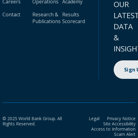
Careers
Operations
Academy
OUR
LATES
Contact
Research &
Results
Publications
Scorecard
DATA
&
INSIGH
Sign
© 2025 World Bank Group. All
Legal
Privacy Notice
Rights Reserved.
Site Accessibility
Access to Information
Scam Alert