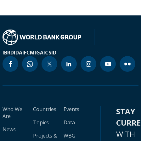
IBRD
IDA
IFC
MIGA
ICSID
Who We
Countries
Events
STAY
Are
CURR
Topics
Data
News
WITH
Projects &
WBG