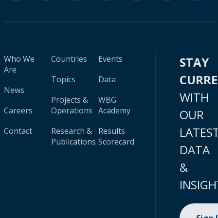
Who We
Countries
Events
STAY
Are
CURR
Topics
Data
News
WITH
Projects &
WBG
Careers
Operations
Academy
OUR
LATES
Contact
Research &
Results
Publications
Scorecard
DATA
&
INSIGH