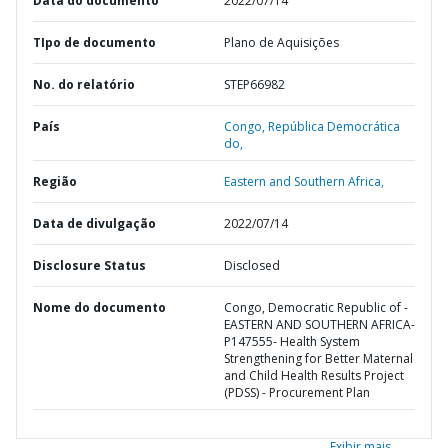
Data do documento
2022/07/14
TIpo de documento
Plano de Aquisições
No. do relatório
STEP66982
País
Congo,
República Democrática
do,
Região
Eastern and Southern Africa,
Data de divulgação
2022/07/14
Disclosure Status
Disclosed
Nome do documento
Congo, Democratic Republic of -
EASTERN AND SOUTHERN AFRICA-
P147555- Health System
Strengthening for Better Maternal
and Child Health Results Project
(PDSS) - Procurement Plan
Exibir mais