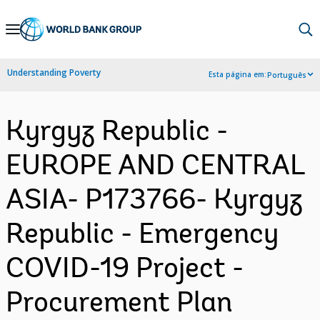
Skip
to
Main
Understanding Poverty
Esta página em:
Português
Navigation
Kyrgyz Republic -
EUROPE AND CENTRAL
ASIA- P173766- Kyrgyz
Republic - Emergency
COVID-19 Project -
Procurement Plan