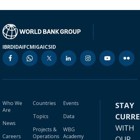
IBRD
IDA
IFC
MIGA
ICSID
Who We
Countries
Events
STAY
Are
CURR
Topics
Data
News
WITH
Projects &
WBG
Careers
Operations
Academy
OUR