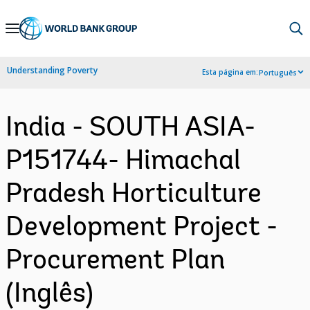
Skip
to
Main
Understanding Poverty
Esta página em:
Português
Navigation
India - SOUTH ASIA-
P151744- Himachal
Pradesh Horticulture
Development Project -
Procurement Plan
(Inglês)