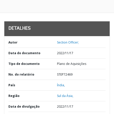
DETALHES
Autor
Section Officer;
Data do documento
2022/11/17
TIpo de documento
Plano de Aquisições
No. do relatório
STEP72469
País
Índia,
Região
Sul da Ásia,
Data de divulgação
2022/11/17