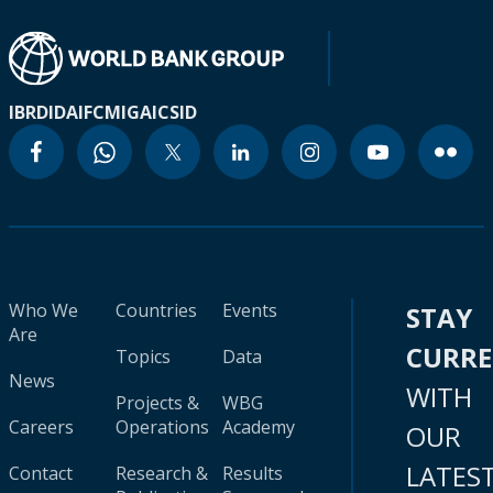
IBRD
IDA
IFC
MIGA
ICSID
Who We
Countries
Events
STAY
Are
CURR
Topics
Data
News
WITH
Projects &
WBG
Careers
Operations
Academy
OUR
LATES
Contact
Research &
Results