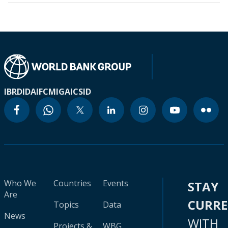
IBRD
IDA
IFC
MIGA
ICSID
Who We
Countries
Events
STAY
Are
CURR
Topics
Data
News
WITH
Projects &
WBG