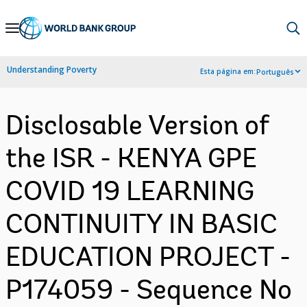
Skip
to
Main
Understanding Poverty
Esta página em:
Português
Navigation
Disclosable Version of
the ISR - KENYA GPE
COVID 19 LEARNING
CONTINUITY IN BASIC
EDUCATION PROJECT -
P174059 - Sequence No