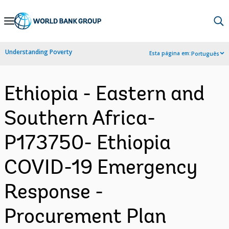
Skip
to
Main
Understanding Poverty
Esta página em:
Português
Navigation
Ethiopia - Eastern and
Southern Africa-
P173750- Ethiopia
COVID-19 Emergency
Response -
Procurement Plan