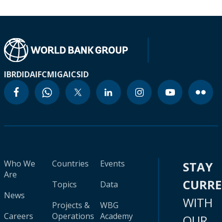
IBRD
IDA
IFC
MIGA
ICSID
Who We
Countries
Events
STAY
Are
CURR
Topics
Data
News
WITH
Projects &
WBG
Careers
Operations
Academy
OUR