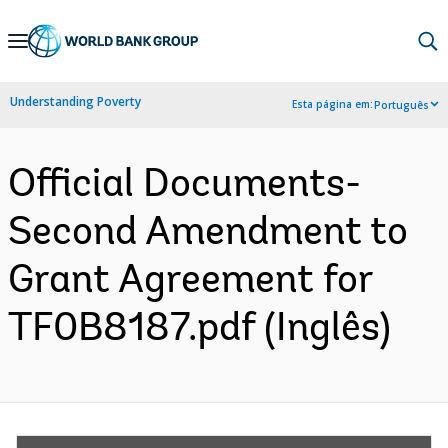
Skip
to
Main
Understanding Poverty
Esta página em:
Português
Navigation
Official Documents-
Second Amendment to
Grant Agreement for
TF0B8187.pdf (Inglês)