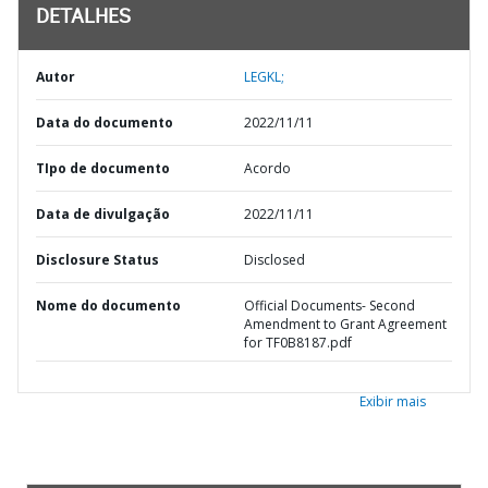
DETALHES
Autor
LEGKL;
Data do documento
2022/11/11
TIpo de documento
Acordo
Data de divulgação
2022/11/11
Disclosure Status
Disclosed
Nome do documento
Official Documents- Second
Amendment to Grant Agreement
for TF0B8187.pdf
Exibir mais