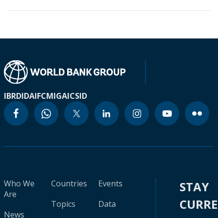
IBRD
IDA
IFC
MIGA
ICSID
Who We
Countries
Events
STAY
Are
CURR
Topics
Data
News