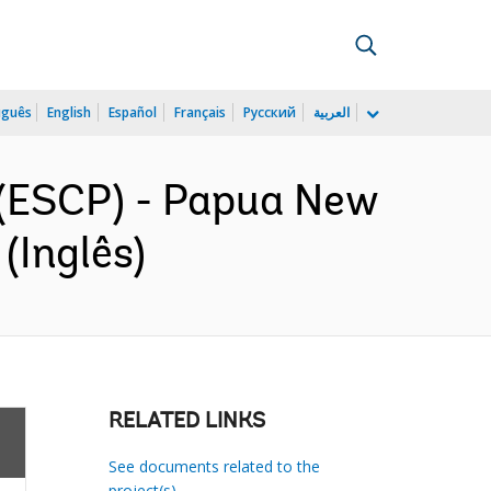
uguês
English
Español
Français
Русский
العربية
(ESCP) - Papua New
(Inglês)
RELATED LINKS
See documents related to the
project(s)