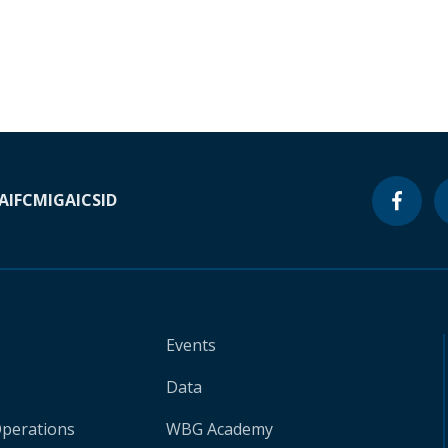
A
IFC
MIGA
ICSID
Events
Data
Operations
WBG Academy