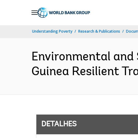
Skip
to
Main
Understanding Poverty
Research & Publications
Docume
Navigation
Environmental and
Guinea Resilient Tr
DETALHES