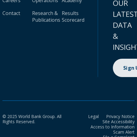
Careers
Operations
Academy
OUR
LATES
Contact
Research &
Results
Publications
Scorecard
DATA
&
INSIGH
Sign
© 2025 World Bank Group. All
Legal
Privacy Notice
Rights Reserved.
Site Accessibility
Access to Information
Scam Alert