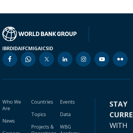
IBRD
IDA
IFC
MIGA
ICSID
Who We
Countries
Events
STAY
Are
CURR
Topics
Data
News
WITH
Projects &
WBG