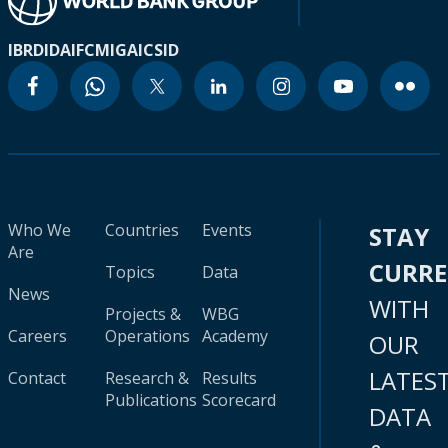
IBRD
IDA
IFC
MIGA
ICSID
Who We
Countries
Events
STAY
Are
CURR
Topics
Data
News
WITH
Projects &
WBG
Careers
Operations
Academy
OUR
LATES
Contact
Research &
Results
Publications
Scorecard
DATA