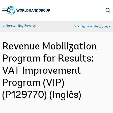
Skip
to
Main
Understanding Poverty
Esta página em:
Português
Navigation
Revenue Mobilization
Program for Results:
VAT Improvement
Program (VIP)
(P129770) (Inglês)