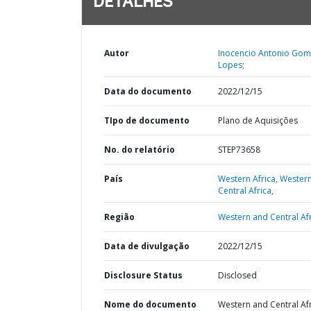
DETALHES
Autor
Inocencio Antonio Go
Lopes;
Data do documento
2022/12/15
TIpo de documento
Plano de Aquisições
No. do relatório
STEP73658
País
Western Africa,
Wester
Central Africa,
Região
Western and Central Afr
Data de divulgação
2022/12/15
Disclosure Status
Disclosed
Nome do documento
Western and Central Afr