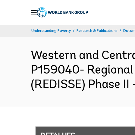
Skip
to
Main
Understanding Poverty
Research & Publications
Docume
Navigation
Western and Centr
P159040- Regional
(REDISSE) Phase II 