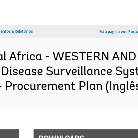
ntos e Relatórios
Esta página em:
Port
al Africa - WESTERN AN
 Disease Surveillance S
- Procurement Plan (Inglê