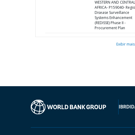
WESTERN AND CENTRA
AFRICA- P159040- Regio
Disease Surveillance
Systems Enhancement
(REDISSE) Phase II -
Procurement Plan
Exibir mais
IBRD
ID