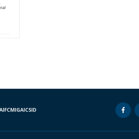
L
nal
A
IFC
MIGA
ICSID