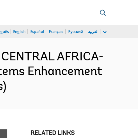
uguês
English
Español
Français
Русский
العربية
D CENTRAL AFRICA-
ystems Enhancement
s)
RELATED LINKS