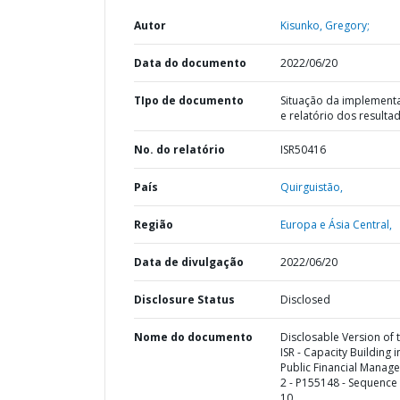
Autor
Kisunko, Gregory;
Data do documento
2022/06/20
TIpo de documento
Situação da implement
e relatório dos resulta
No. do relatório
ISR50416
País
Quirguistão,
Região
Europa e Ásia Central,
Data de divulgação
2022/06/20
Disclosure Status
Disclosed
Nome do documento
Disclosable Version of 
ISR - Capacity Building i
Public Financial Manag
2 - P155148 - Sequence 
10