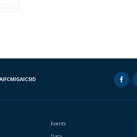
A
IFC
MIGA
ICSID
Events
Data