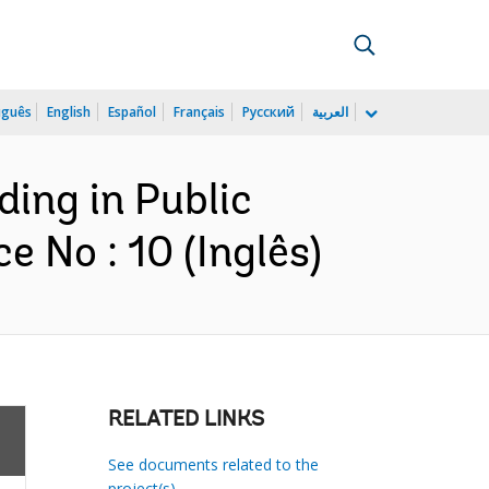
uguês
English
Español
Français
Русский
العربية
ding in Public
 No : 10 (Inglês)
RELATED LINKS
See documents related to the
project(s)