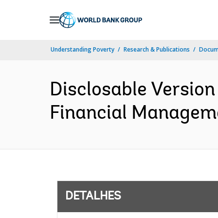
Skip
to
Main
Understanding Poverty
Research & Publications
Docume
Navigation
Disclosable Version 
Financial Managemen
DETALHES