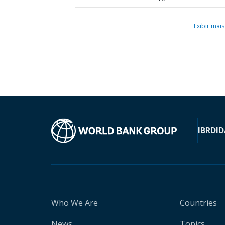
Exibir mais
IBRD
ID
Who We Are
Countries
News
Topics