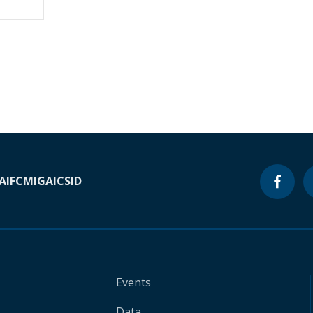
A
IFC
MIGA
ICSID
Events
Data