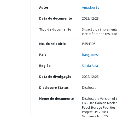
Autor
Amadou Ba;
Data do documento
2022/12/23
TIpo de documento
Situação da implement
e relatório dos resulta
No. do relatório
ISR54306
País
Bangladesh,
Região
Sul da Ásia,
Data de divulgação
2022/12/23
Disclosure Status
Disclosed
Nome do documento
Disclosable Version of 
ISR - Bangladesh Mode
Food Storage Facilities
Project - P120583 -
Sequence No : 20