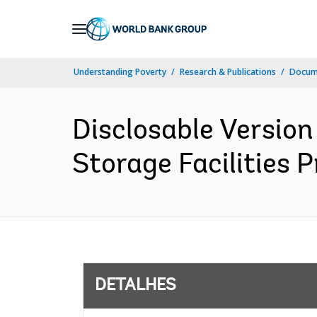
Skip
to
Main
Understanding Poverty
Research & Publications
Docume
Navigation
Disclosable Version
Storage Facilities 
DETALHES