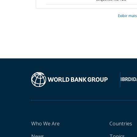
Exibir mais
IBRD
ID
Who We Are
Countries
News
Topics