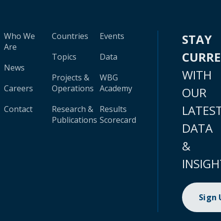
Who We
Countries
Events
STAY
Are
CURR
Topics
Data
News
WITH
Projects &
WBG
Careers
Operations
Academy
OUR
LATES
Contact
Research &
Results
Publications
Scorecard
DATA
&
INSIGH
Sign