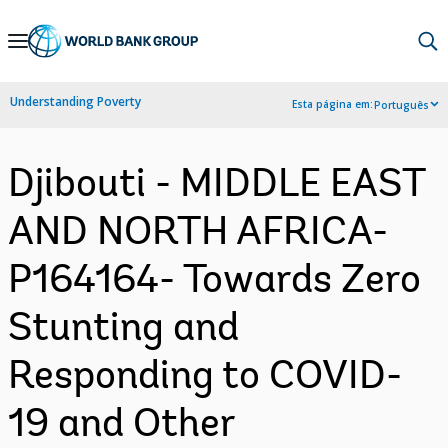
Skip
to
Main
Understanding Poverty
Esta página em:
Português
Navigation
Djibouti - MIDDLE EAST
AND NORTH AFRICA-
P164164- Towards Zero
Stunting and
Responding to COVID-
19 and Other