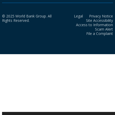
© 2025 World Bank Group. All
Legal
Privacy Notice
Rights Reserved.
Site Accessibility
Access to Information
Scam Alert
File a Complaint