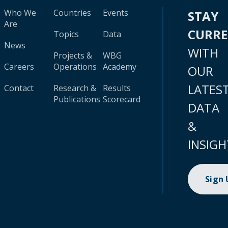
Who We
Countries
Events
STAY
Are
CURR
Topics
Data
News
WITH
Projects &
WBG
Careers
Operations
Academy
OUR
LATES
Contact
Research &
Results
Publications
Scorecard
DATA
&
INSIGH
Sign