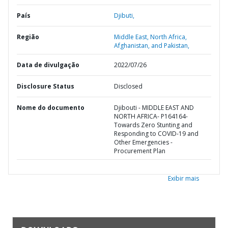
País
Djibuti,
Região
Middle East, North Africa,
Afghanistan, and Pakistan,
Data de divulgação
2022/07/26
Disclosure Status
Disclosed
Nome do documento
Djibouti - MIDDLE EAST AND
NORTH AFRICA- P164164-
Towards Zero Stunting and
Responding to COVID-19 and
Other Emergencies -
Procurement Plan
Exibir mais