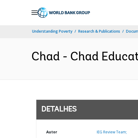
Skip
to
Main
Understanding Poverty
Research & Publications
Docume
Navigation
Chad - Chad Educati
DETALHES
Autor
IEG Review Team;