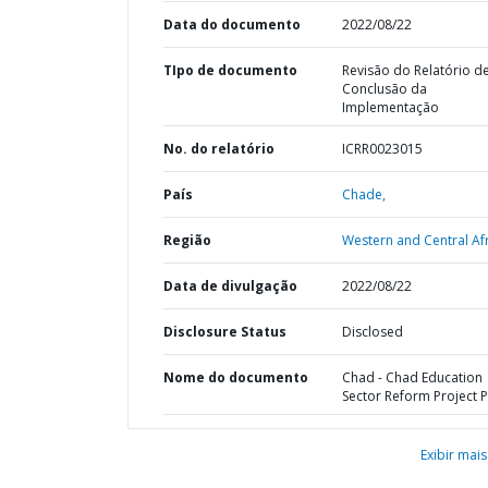
Data do documento
2022/08/22
TIpo de documento
Revisão do Relatório d
Conclusão da
Implementação
No. do relatório
ICRR0023015
País
Chade,
Região
Western and Central Afr
Data de divulgação
2022/08/22
Disclosure Status
Disclosed
Nome do documento
Chad - Chad Education
Sector Reform Project 
Exibir mais