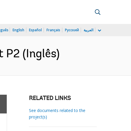
uguês
English
Español
Français
Русский
العربية
 P2 (Inglês)
RELATED LINKS
See documents related to the
project(s)