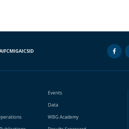
A
IFC
MIGA
ICSID
Events
Data
Operations
WBG Academy