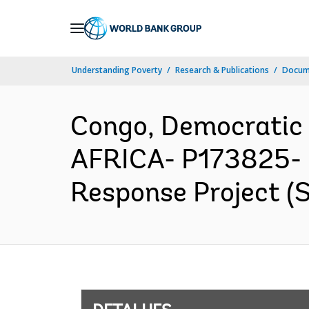
Skip
to
Main
Understanding Poverty
Research & Publications
Docume
Navigation
Congo, Democratic
AFRICA- P173825- 
Response Project (S