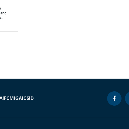
9
 and
 -
A
IFC
MIGA
ICSID