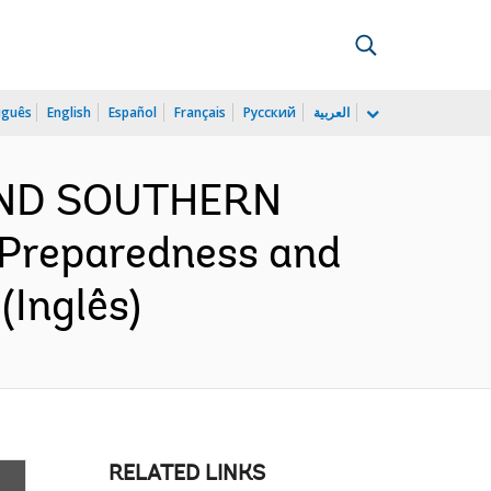
uguês
English
Español
Français
Русский
العربية
 AND SOUTHERN
Preparedness and
(Inglês)
RELATED LINKS