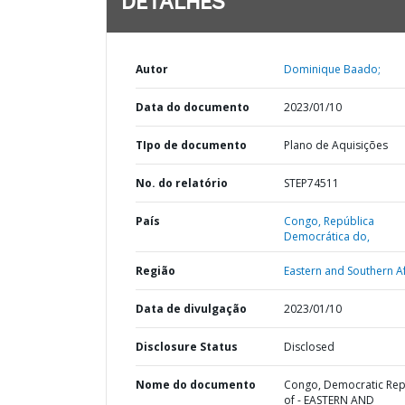
DETALHES
Autor
Dominique Baado;
Data do documento
2023/01/10
TIpo de documento
Plano de Aquisições
No. do relatório
STEP74511
País
Congo,
República
Democrática do,
Região
Eastern and Southern Af
Data de divulgação
2023/01/10
Disclosure Status
Disclosed
Nome do documento
Congo, Democratic Rep
of - EASTERN AND