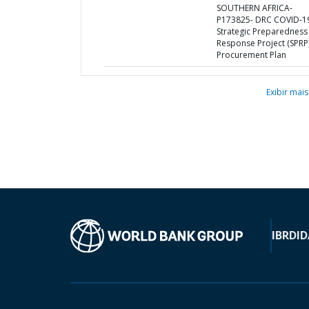
SOUTHERN AFRICA-
P173825- DRC COVID-1
Strategic Preparedness
Response Project (SPRP)
Procurement Plan
Exibir mais
IBRD
ID