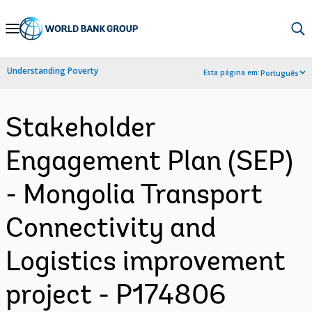
Skip
to
Main
Understanding Poverty
Esta página em:
Português
Navigation
Stakeholder
Engagement Plan (SEP)
- Mongolia Transport
Connectivity and
Logistics improvement
project - P174806