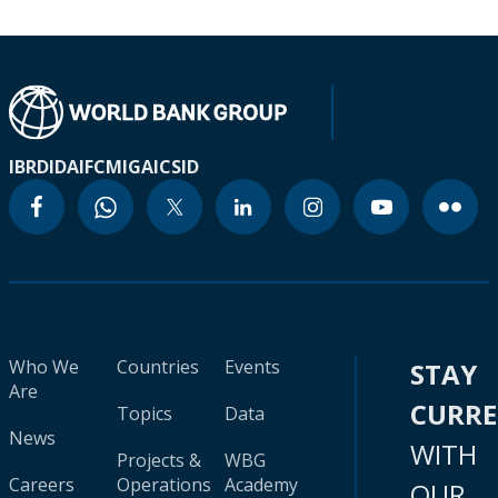
IBRD
IDA
IFC
MIGA
ICSID
Who We
Countries
Events
STAY
Are
CURR
Topics
Data
News
WITH
Projects &
WBG
Careers
Operations
Academy
OUR