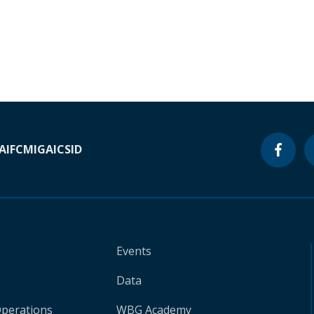
A
IFC
MIGA
ICSID
Events
Data
Operations
WBG Academy