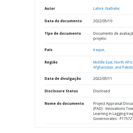
Autor
Lahire, Nathalie;
Data do documento
2022/05/10
TIpo de documento
Documento de avaliaç
projeto:
País
Iraque,
Região
Middle East, North Afric
Afghanistan, and Pakist
Data de divulgação
2022/05/11
Disclosure Status
Disclosed
Nome do documento
Project Appraisal Doc
(PAD) - Innovations To
Learning in Lagging Iraq
Governorates - P17572