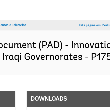
ntos e Relatórios
Esta página em:
Port
Document (PAD) - Innovat
 Iraqi Governorates - P175
DOWNLOADS