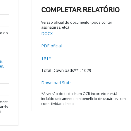
COMPLETAR RELATÓRIO
Versão oficial do documento (pode conter
assinaturas, etc.)
ão do
DOCX
PDF oficial
TXT*
a,
an,
Total Downloads** : 1029
Download Stats
*A versão do texto é um OCR incorreto e está
incluído unicamente em benefício de usuários com
ument
conectividade lenta.
wards
i
1