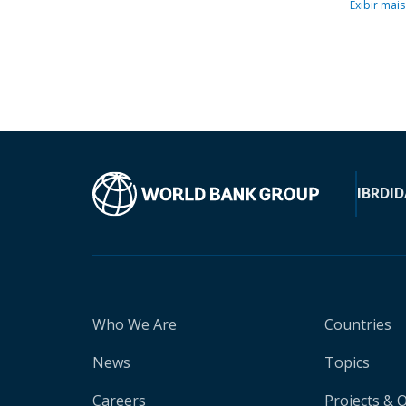
Exibir mais
IBRD
ID
Who We Are
Countries
News
Topics
Careers
Projects & 