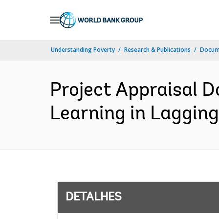
Skip
to
Main
Understanding Poverty
Research & Publications
Docume
Navigation
Project Appraisal 
Learning in Lagging
DETALHES