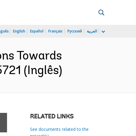
uguês
English
Español
Français
Русский
العربية
ions Towards
721 (Inglês)
RELATED LINKS
See documents related to the
project(s)