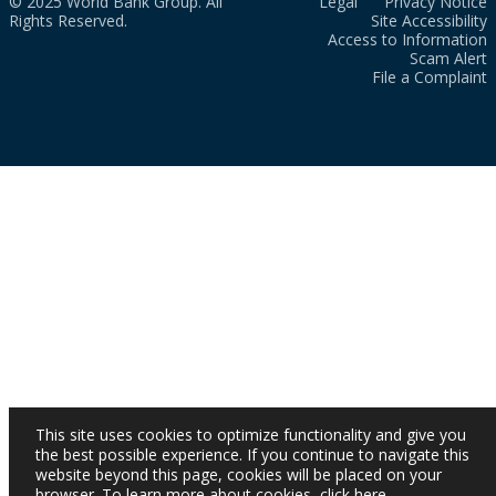
© 2025 World Bank Group. All
Legal
Privacy Notice
Rights Reserved.
Site Accessibility
Access to Information
Scam Alert
File a Complaint
This site uses cookies to optimize functionality and give you
the best possible experience. If you continue to navigate this
website beyond this page, cookies will be placed on your
browser. To learn more about cookies,
click here
.