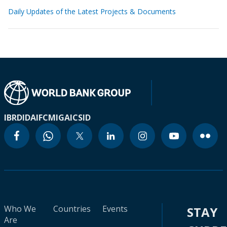
Daily Updates of the Latest Projects & Documents
IBRD
IDA
IFC
MIGA
ICSID
Who We
Countries
Events
STAY
Are