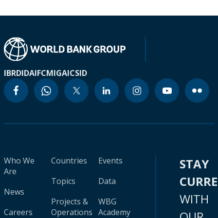
IBRD
IDA
IFC
MIGA
ICSID
Who We
Countries
Events
STAY
Are
CURR
Topics
Data
News
WITH
Projects &
WBG
Careers
Operations
Academy
OUR