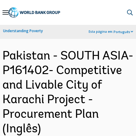
Skip
to
Main
Understanding Poverty
Esta página em:
Português
Navigation
Pakistan - SOUTH ASIA-
P161402- Competitive
and Livable City of
Karachi Project -
Procurement Plan
(Inglês)