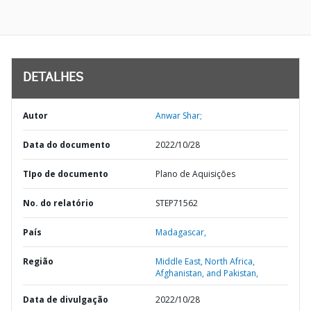
DETALHES
Autor
Anwar Shar;
Data do documento
2022/10/28
TIpo de documento
Plano de Aquisições
No. do relatório
STEP71562
País
Madagascar,
Região
Middle East, North Africa,
Afghanistan, and Pakistan,
Data de divulgação
2022/10/28