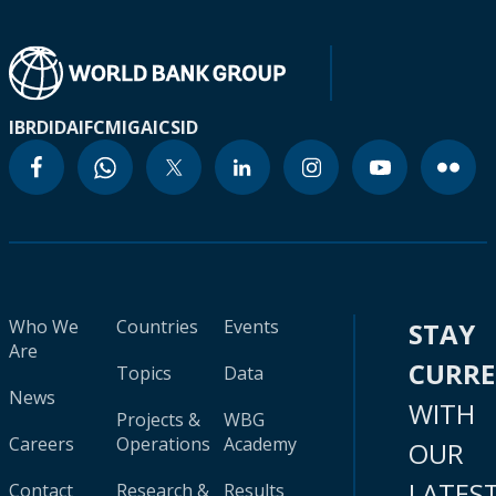
IBRD
IDA
IFC
MIGA
ICSID
Who We
Countries
Events
STAY
Are
CURR
Topics
Data
News
WITH
Projects &
WBG
Careers
Operations
Academy
OUR
LATES
Contact
Research &
Results