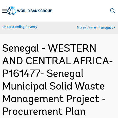
Skip
to
Main
Understanding Poverty
Esta página em:
Português
Navigation
Senegal - WESTERN
AND CENTRAL AFRICA-
P161477- Senegal
Municipal Solid Waste
Management Project -
Procurement Plan