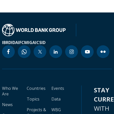
IBRD
IDA
IFC
MIGA
ICSID
Who We
Countries
Events
STAY
Are
CURR
Topics
Data
News
WITH
Projects &
WBG