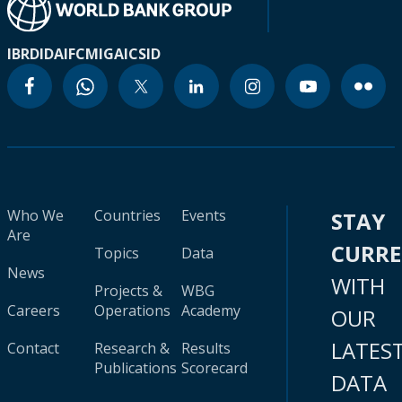
IBRD
IDA
IFC
MIGA
ICSID
Who We
Countries
Events
STAY
Are
CURR
Topics
Data
News
WITH
Projects &
WBG
Careers
Operations
Academy
OUR
LATES
Contact
Research &
Results
Publications
Scorecard
DATA