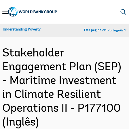
Skip
to
Main
Understanding Poverty
Esta página em:
Português
Navigation
Stakeholder
Engagement Plan (SEP)
- Maritime Investment
in Climate Resilient
Operations II - P177100
(Inglês)