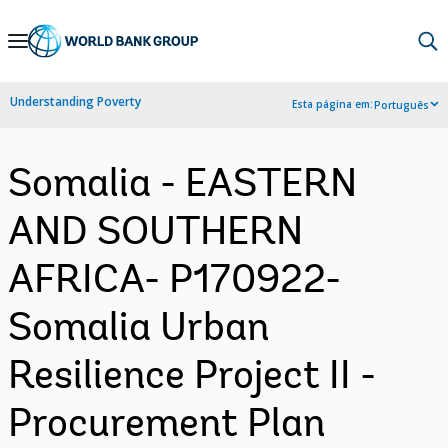
Skip
to
Main
Understanding Poverty
Esta página em:
Português
Navigation
Somalia - EASTERN
AND SOUTHERN
AFRICA- P170922-
Somalia Urban
Resilience Project II -
Procurement Plan