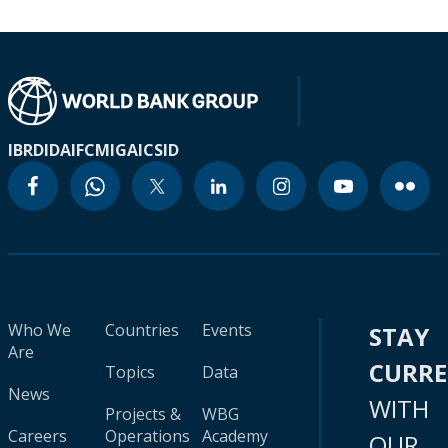
IBRD
IDA
IFC
MIGA
ICSID
Who We
Countries
Events
STAY
Are
CURR
Topics
Data
News
WITH
Projects &
WBG
Careers
Operations
Academy
OUR