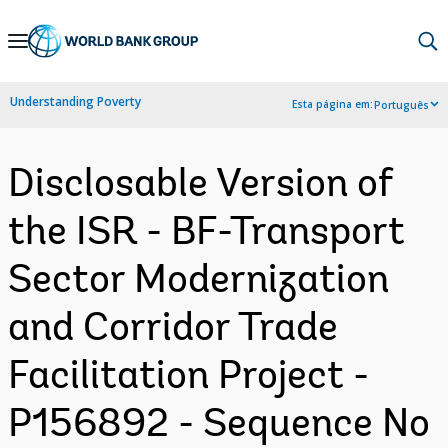
Skip
to
Main
Understanding Poverty
Esta página em:
Português
Navigation
Disclosable Version of
the ISR - BF-Transport
Sector Modernization
and Corridor Trade
Facilitation Project -
P156892 - Sequence No