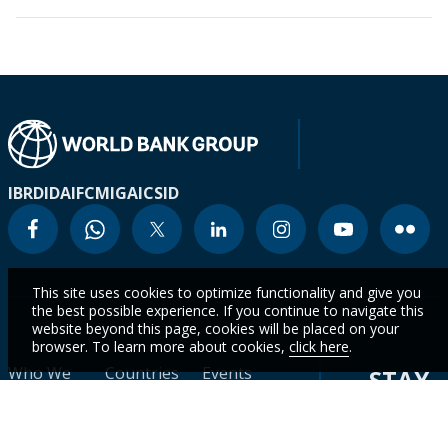
IBRD
IDA
IFC
MIGA
ICSID
This site uses cookies to optimize functionality and give you
the best possible experience. If you continue to navigate this
website beyond this page, cookies will be placed on your
browser. To learn more about cookies,
click here
.
Who We
Countries
Events
STAY
Are
CURR
Topics
Data
News