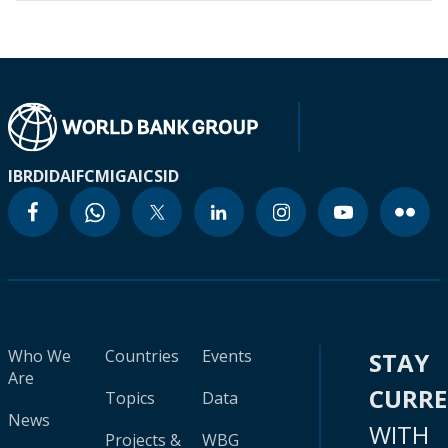
IBRD
IDA
IFC
MIGA
ICSID
Who We
Countries
Events
STAY
Are
CURR
Topics
Data
News
WITH
Projects &
WBG