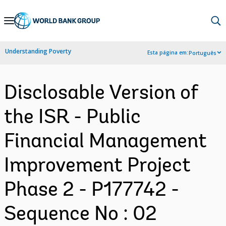
Skip
to
Main
Understanding Poverty
Esta página em:
Português
Navigation
Disclosable Version of
the ISR - Public
Financial Management
Improvement Project
Phase 2 - P177742 -
Sequence No : 02