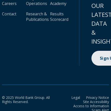
Careers
Operations
Academy
OUR
LATES
Contact
Research &
Results
Publications
Scorecard
DATA
&
INSIGH
Sign
© 2025 World Bank Group. All
Legal
Privacy Notice
Rights Reserved.
Site Accessibility
Access to Information
Scam Alert