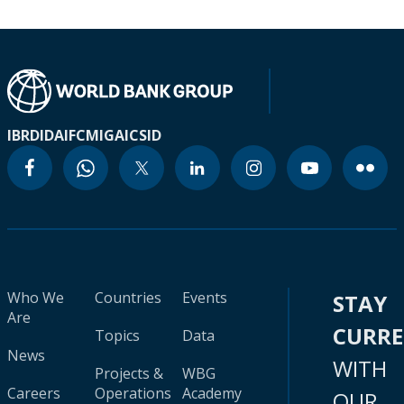
IBRD
IDA
IFC
MIGA
ICSID
Who We
Countries
Events
STAY
Are
CURR
Topics
Data
News
WITH
Projects &
WBG
Careers
Operations
Academy
OUR