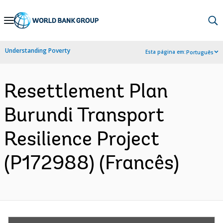
Skip
to
Main
Understanding Poverty
Esta página em:
Português
Navigation
Resettlement Plan
Burundi Transport
Resilience Project
(P172988) (Francês)