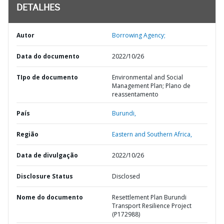
DETALHES
Autor
Borrowing Agency;
Data do documento
2022/10/26
TIpo de documento
Environmental and Social
Management Plan; Plano de
reassentamento
País
Burundi,
Região
Eastern and Southern Africa,
Data de divulgação
2022/10/26
Disclosure Status
Disclosed
Nome do documento
Resettlement Plan Burundi
Transport Resilience Project
(P172988)